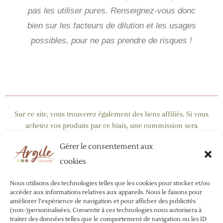
pas les utiliser pures. Renseignez-vous donc
bien sur les facteurs de dilution et les usages
possibles, pour ne pas prendre de risques !
Sur ce site, vous trouverez également des liens affiliés. Si vous
achetez vos produits par ce biais, une commission sera
reversée à mon blog, en contrepartie d’un gain de visibilité.
Gérer le consentement aux
Cela ne change rien au prix d’achat : vous aidez simplement mon
blog à vivre !
cookies
Par ailleurs, la plupart des contenus santé et bien-être
Nous utilisons des technologies telles que les cookies pour stocker et/ou
s’appuient sur des ressources dédiées à l’argile (sites web,
accéder aux informations relatives aux appareils. Nous le faisons pour
améliorer l’expérience de navigation et pour afficher des publicités
ouvrages de référence…), mais je ne suis pas médecin. La visée
(non-)personnalisées. Consentir à ces technologies nous autorisera à
de ces données est purement informative. Aucun de ces
traiter des données telles que le comportement de navigation ou les ID