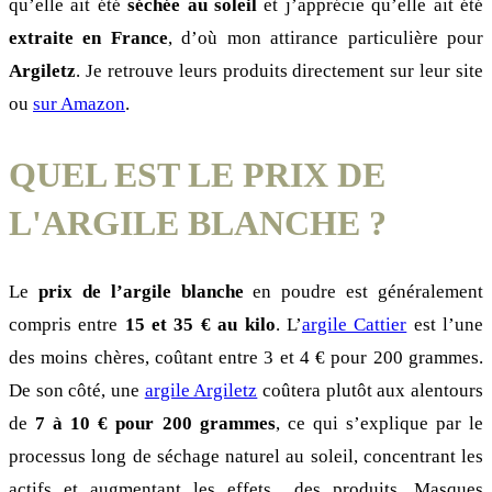
qu’elle ait été
séchée au soleil
et j’apprécie qu’elle ait été
extraite en France
, d’où mon attirance particulière pour
Argiletz
. Je retrouve leurs produits directement sur leur site
ou
sur Amazon
.
QUEL EST LE PRIX DE
L'ARGILE BLANCHE ?
Le
prix de l’argile blanche
en poudre est généralement
compris entre
15 et 35 € au kilo
. L’
argile Cattier
est l’une
des moins chères, coûtant entre 3 et 4 € pour 200 grammes.
De son côté, une
argile Argiletz
coûtera plutôt aux alentours
de
7 à 10 € pour 200 grammes
, ce qui s’explique par le
processus long de séchage naturel au soleil, concentrant les
actifs et augmentant les effets des produits. Masques