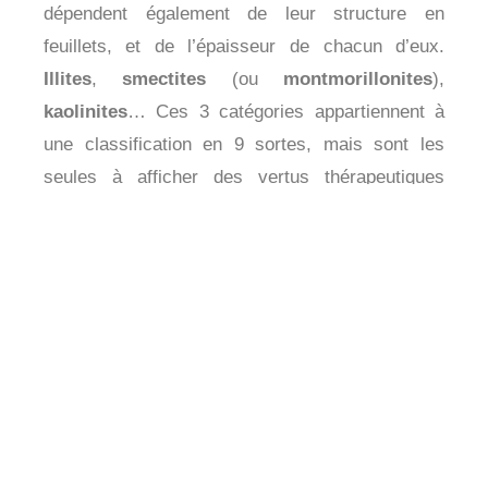
dépendent également de leur structure en
feuillets, et de l’épaisseur de chacun d’eux.
Illites
,
smectites
(ou
montmorillonites
),
kaolinites
… Ces 3 catégories appartiennent à
une classification en 9 sortes, mais sont les
seules à afficher des vertus thérapeutiques
[
Raymond Dextreit, l’Argile qui guérit, p.27
]. La
composition des argiles n’est donc pas à prendre
à la légère, selon l’usage que vous prévoyez
d’en faire ! Par exemple, sachez qu’il existe des
argiles vertes
illites
et
montmorillonites
, même
si elles ont toutes les deux la même couleur.
Partons donc à la découverte de leurs
compositions !