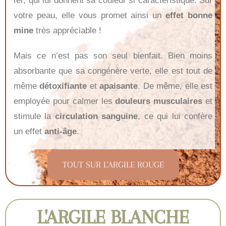
fer, qui lui donnent sa couleur si caractéristique. Sur
votre peau, elle vous promet ainsi un
effet bonne
mine
très appréciable !
Mais ce n’est pas son seul bienfait. Bien moins
absorbante que sa congénère verte, elle est tout de
même
détoxifiante
et
apaisante
. De même, elle est
employée pour calmer les
douleurs musculaires
et
stimule la
circulation sanguine
, ce qui lui confère
un effet
anti-âge
.
TOUT SUR L'ARGILE ROUGE
L'ARGILE BLANCHE