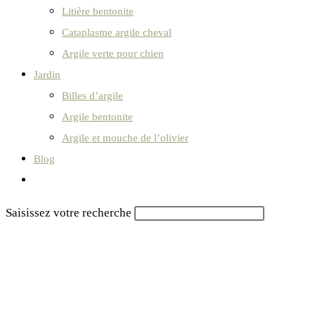
Litière bentonite
Cataplasme argile cheval
Argile verte pour chien
Jardin
Billes d’argile
Argile bentonite
Argile et mouche de l’olivier
Blog
Toggle
website
Saisissez votre recherche
search