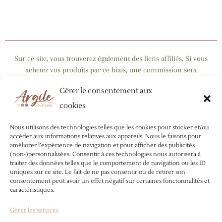
Sur ce site, vous trouverez également des liens affiliés. Si vous
achetez vos produits par ce biais, une commission sera
reversée à mon blog, en contrepartie d’un gain de visibilité.
Gérer le consentement aux
Cela ne change rien au prix d’achat : vous aidez simplement mon
blog à vivre !
😊
cookies
Par ailleurs, la plupart des contenus santé et bien-être
Nous utilisons des technologies telles que les cookies pour stocker et/ou
s’appuient sur des ressources dédiées à l’argile (sites web,
accéder aux informations relatives aux appareils. Nous le faisons pour
améliorer l’expérience de navigation et pour afficher des publicités
ouvrages de référence…), mais je ne suis pas médecin. La visée
(non-)personnalisées. Consentir à ces technologies nous autorisera à
de ces données est purement informative. Aucun de ces
traiter des données telles que le comportement de navigation ou les ID
conseils ne saurait donc remplacer un
diagnostic médical, ni
uniques sur ce site. Le fait de ne pas consentir ou de retirer son
consentement peut avoir un effet négatif sur certaines fonctonnalités et
la nécessité d’être suivi par un professionnel
. Je n’encourage
caractéristiques.
en aucun cas l’automédication :
référez-vous toujours à un
professionnel de la santé avant d’entreprendre un traitement :
Gérer les services
lui seul saura
vous indiquer la marche à suivre en fonction de