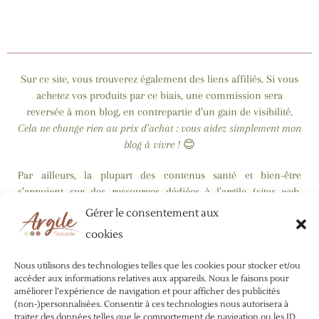
Sur ce site, vous trouverez également des liens affiliés. Si vous
achetez vos produits par ce biais, une commission sera
reversée à mon blog, en contrepartie d’un gain de visibilité.
Cela ne change rien au prix d’achat : vous aidez simplement mon
blog à vivre !
😊
Par ailleurs, la plupart des contenus santé et bien-être
s’appuient sur des ressources dédiées à l’argile (sites web,
ouvrages de référence…), mais je ne suis pas médecin. La visée
Gérer le consentement aux
de ces données est purement informative. Aucun de ces
cookies
conseils ne saurait donc remplacer un
diagnostic médical, ni
la nécessité d’être suivi par un professionnel
. Je n’encourage
Nous utilisons des technologies telles que les cookies pour stocker et/ou
en aucun cas l’automédication :
référez-vous toujours à un
accéder aux informations relatives aux appareils. Nous le faisons pour
professionnel de la santé avant d’entreprendre un traitement :
améliorer l’expérience de navigation et pour afficher des publicités
(non-)personnalisées. Consentir à ces technologies nous autorisera à
lui seul saura
vous indiquer la marche à suivre en fonction de
traiter des données telles que le comportement de navigation ou les ID